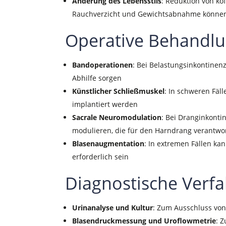
Änderung des Lebensstils
: Reduktion von ko
Rauchverzicht und Gewichtsabnahme können
Operative Behandlu
Bandoperationen
: Bei Belastungsinkontinen
Abhilfe sorgen
Künstlicher Schließmuskel
: In schweren Fäl
implantiert werden
Sacrale Neuromodulation
: Bei Dranginkont
modulieren, die für den Harndrang verantwor
Blasenaugmentation
: In extremen Fällen ka
erforderlich sein
Diagnostische Verfa
Urinanalyse und Kultur
: Zum Ausschluss von
Blasendruckmessung und Uroflowmetrie
: 