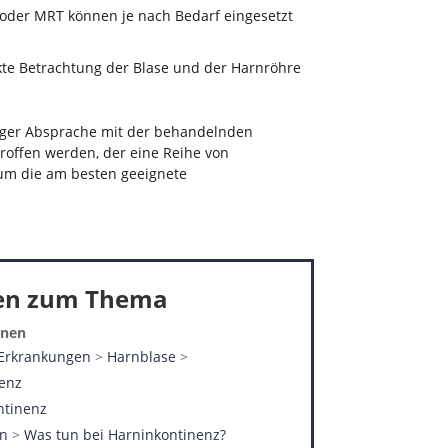
n oder MRT können je nach Bedarf eingesetzt
ekte Betrachtung der Blase und der Harnröhre
nger Absprache mit der behandelnden
offen werden, der eine Reihe von
um die am besten geeignete
nen zum Thema
onen
 Erkrankungen
>
Harnblase
>
nenz
ntinenz
en
>
Was tun bei Harninkontinenz?