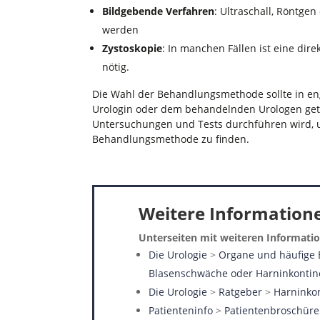
Bildgebende Verfahren
: Ultraschall, Röntge
werden
Zystoskopie
: In manchen Fällen ist eine dir
nötig.
Die Wahl der Behandlungsmethode sollte in e
Urologin oder dem behandelnden Urologen getr
Untersuchungen und Tests durchführen wird, 
Behandlungsmethode zu finden.
Weitere Informatio
Unterseiten mit weiteren Informati
Die Urologie
>
Organe und häufige
Blasenschwäche oder Harninkonti
Die Urologie
>
Ratgeber
>
Harninko
Patienteninfo
>
Patientenbroschür