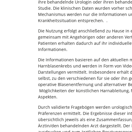
ihre behandelnde Urologin oder ihren behand
Studie. Die klinischen Daten wurden vorher sc
Mechanismus werden nur die Informationen und
Krankheitssituation entsprechen. .
Die Nutzung erfolgt anschließend zu Hause in
gemeinsam mit Angehörigen oder anderen Vert
Patienten erhalten dadurch auf ihr individuel
Informationen.
Die Informationen basieren auf den aktuellen 
Harnblasenkrebs und werden in Form von Vid
Darstellungen vermittelt. Insbesondere erhält 
selbst, zu den verschiedenen für sie oder ihn
operative Blasenentfernung und alternativer 
Möglichkeiten der künstlichen Harnableitung,
Aspekten.
Durch validierte Fragebögen werden urologisc
Präferenzen ermittelt. Die Ergebnisse dieser 
übersichtlich jeweils als eine Zusammenfassu
Ärztin/den behandelnden Arzt dargestellt. De
ausdrucken und zum ärztlichen Beratungsgespr