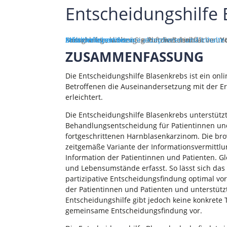
Entscheidungshilfe
Sie sehen gerade einen Platzhalterinhalt von
. Um auf den eigentlichen Inhalt zuzugreifen, klicken Sie auf die Schaltfläche unten. Bitte beachten Sie, dass dabei Daten an Drittanbieter weitergegeben werden.
Mehr Informationen
Inhalt entsperren
Erforderlichen Service akzeptieren und Inhalte
Y
ZUSAMMENFASSUNG
Die Entscheidungshilfe Blasenkrebs ist ein onl
Betroffenen die Auseinandersetzung mit der 
erleichtert.
Die Entscheidungshilfe Blasenkrebs unterstützt 
Behandlungsentscheidung für Patientinnen und
fortgeschrittenen Harnblasenkarzinom. Die br
zeitgemäße Variante der Informationsvermittlun
Information der Patientinnen und Patienten. G
und Lebensumstände erfasst. So lässt sich das
partizipative Entscheidungsfindung optimal vo
der Patientinnen und Patienten und unterstützt
Entscheidungshilfe gibt jedoch keine konkrete
gemeinsame Entscheidungsfindung vor.