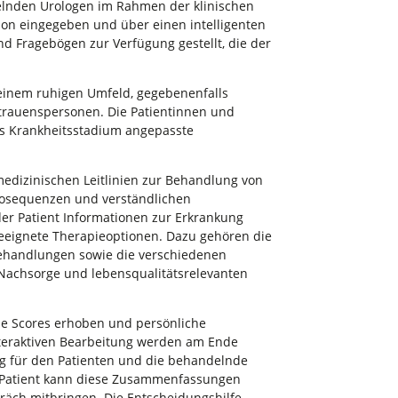
elnden Urologen im Rahmen der klinischen
hon eingegeben und über einen intelligenten
 Fragebögen zur Verfügung gestellt, die der
 einem ruhigen Umfeld, gegebenenfalls
rauenspersonen. Die Patientinnen und
les Krankheitsstadium angepasste
medizinischen Leitlinien zur Behandlung von
eosequenzen und verständlichen
der Patient Informationen zur Erkrankung
 geeignete Therapieoptionen. Dazu gehören die
Behandlungen sowie die verschiedenen
 Nachsorge und lebensqualitätsrelevanten
he Scores erhoben und persönliche
interaktiven Bearbeitung werden am Ende
ng für den Patienten und die behandelnde
r Patient kann diese Zusammenfassungen
äch mitbringen. Die Entscheidungshilfe