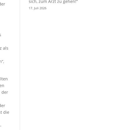
sich, zum Arzt zu gehen!“
der
17. Juli 2026
s
z als
n“,
lten
hen
 der
der
t die
-