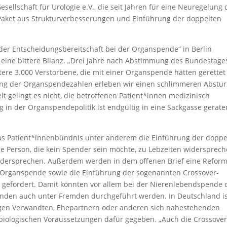
ellschaft für Urologie e.V., die seit Jahren für eine Neuregelung 
 Paket aus Strukturverbesserungen und Einführung der doppelten
der Entscheidungsbereitschaft bei der Organspende“ in Berlin
 eine bittere Bilanz. „Drei Jahre nach Abstimmung des Bundestage
ere 3.000 Verstorbene, die mit einer Organspende hätten gerettet
ung der Organspendezahlen erleben wir einen schlimmeren Abstur
lt gelingt es nicht, die betroffenen Patient*innen medizinisch
in der Organspendepolitik ist endgültig in eine Sackgasse gerate
as Patient*innenbündnis unter anderem die Einführung der doppe
e Person, die kein Spender sein möchte, zu Lebzeiten widersprec
widersprechen. Außerdem werden in dem offenen Brief eine Reform
r Organspende sowie die Einführung der sogenannten Crossover-
gefordert. Damit könnten vor allem bei der Nierenlebendspende 
den auch unter Fremden durchgeführt werden. In Deutschland is
gen Verwandten, Ehepartnern oder anderen sich nahestehenden
 biologischen Voraussetzungen dafür gegeben. „Auch die Crossover