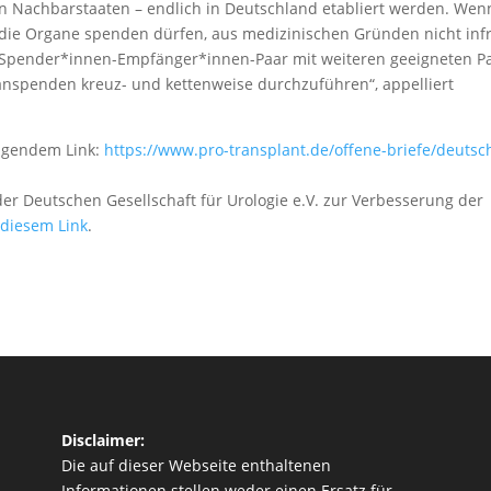
 Nachbarstaaten – endlich in Deutschland etabliert werden. Wen
ie Organe spenden dürfen, aus medizinischen Gründen nicht inf
es Spender*innen-Empfänger*innen-Paar mit weiteren geeigneten P
penden kreuz- und kettenweise durchzuführen“, appelliert
olgendem Link:
https://www.pro-transplant.de/offene-briefe/deutsc
r Deutschen Gesellschaft für Urologie e.V. zur Verbesserung der
 diesem Link
.
Disclaimer:
Die auf dieser Webseite enthaltenen
Informationen stellen weder einen Ersatz für