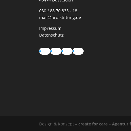
030 / 88 70 833 - 18
mail@uro-stiftung.de
Impressum
Datenschutz
Instagram
LinkedIn
YouTube
TikTok
Design & Konzept –
create for care – Agentu