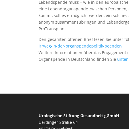
Lebendspende muss – wie in den europäischen
eine Lebendorganspende zwischen Personen, d
kommt, soll es ermöglicht werden, ein solch
anonym zusammenzubringen und Lebendorgans
ProTransplant.
Den gesamten offenen Brief lesen Sie unter f
irrweg-in-der-organspendepolitik-beenden
Weitere Informationen über das Engagement de
Organspende in Deutschland finden Sie
unter
Urologische Stiftung Gesundheit gGmbH
Uerdinger Straße 64
40474 Düsseldorf