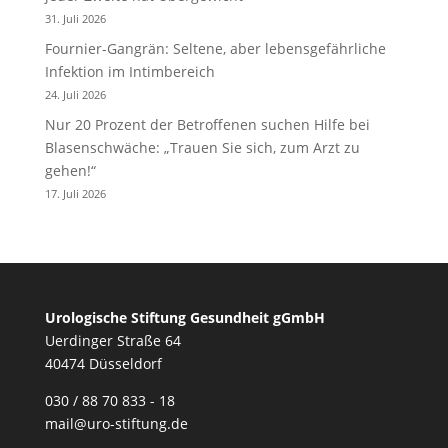
31. Juli 2026
Fournier-Gangrän: Seltene, aber lebensgefährliche
Infektion im Intimbereich
24. Juli 2026
Nur 20 Prozent der Betroffenen suchen Hilfe bei
Blasenschwäche: „Trauen Sie sich, zum Arzt zu
gehen!“
17. Juli 2026
Urologische Stiftung Gesundheit gGmbH
Uerdinger Straße 64
40474 Düsseldorf
030 / 88 70 833 - 18
mail@uro-stiftung.de