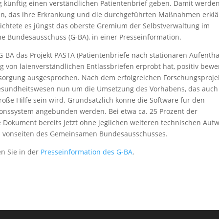
ung künftig einen verständlichen Patientenbrief geben. Damit werde
ten, das ihre Erkrankung und die durchgeführten Maßnahmen erklä
ichtete es jüngst das oberste Gremium der Selbstverwaltung im
Bundesausschuss (G-BA), in einer Presseinformation.
BA das Projekt PASTA (Patientenbriefe nach stationären Aufenthal
g von laienverständlichen Entlassbriefen erprobt hat, positiv bewe
ersorgung ausgesprochen. Nach dem erfolgreichen Forschungsproje
esundheitswesen nun um die Umsetzung des Vorhabens, das auch
roße Hilfe sein wird. Grundsätzlich könne die Software für den
ionssystem angebunden werden. Bei etwa ca. 25 Prozent der
 Dokument bereits jetzt ohne jeglichen weiteren technischen Auf
 es vonseiten des Gemeinsamen Bundesausschusses.
n Sie in der
Presseinformation des G-BA
.