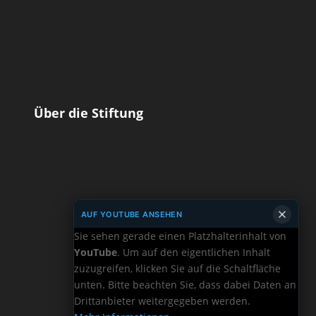
Über die Stiftung
AUF YOUTUBE ANSEHEN
Sie sehen gerade einen Platzhalterinhalt von
YouTube
. Um auf den eigentlichen Inhalt
zuzugreifen, klicken Sie auf die Schaltfläche
unten. Bitte beachten Sie, dass dabei Daten an
Drittanbieter weitergegeben werden.