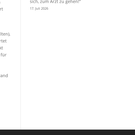
sich, zum Arzt zu gehen!“
n
rt
17. Juli 2026
ten),
rtet
kt
 für
wand