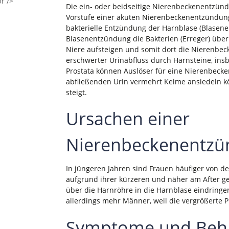
Die ein- oder beidseitige Nierenbeckenentzünd
Vorstufe einer akuten Nierenbeckenentzündung
bakterielle Entzündung der Harnblase (Blasene
Blasenentzündung die Bakterien (Erreger) über d
Niere aufsteigen und somit dort die Nierenbe
erschwerter Urinabfluss durch Harnsteine, insb
Prostata können Auslöser für eine Nierenbecke
abfließenden Urin vermehrt Keime ansiedeln kö
steigt.
Ursachen einer
Nierenbeckenentz
In jüngeren Jahren sind Frauen häufiger von d
aufgrund ihrer kürzeren und näher am After g
über die Harnröhre in die Harnblase eindring
allerdings mehr Männer, weil die vergrößerte 
Symptome und Beha