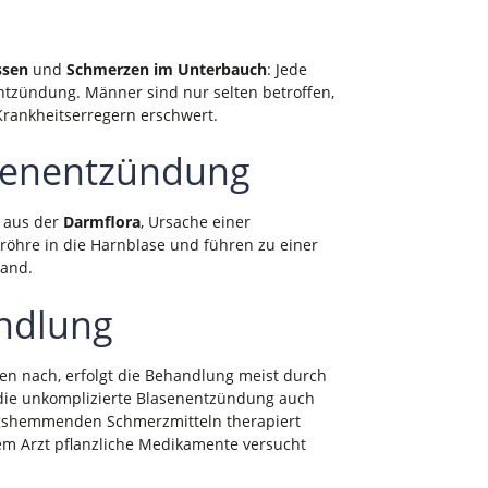
ssen
und
Schmerzen im Unterbauch
: Jede
ntzündung. Männer sind nur selten betroffen,
Krankheitserregern erschwert.
asenentzündung
m aus der
Darmflora
, Ursache einer
röhre in die Harnblase und führen zu einer
wand.
ndlung
en nach, erfolgt die Behandlung meist durch
n die unkomplizierte Blasenentzündung auch
ngshemmenden Schmerzmitteln therapiert
m Arzt pflanzliche Medikamente versucht